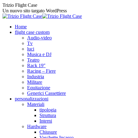
Vai
Trizio Flight Case
ai
Un nuovo sito targato WordPress
contenuti
Home
flight case custom
Audio-video
Tv
luci
Musica e DJ
Teatro
Rack 19″
Racing – Fiere
Industria
Militare
Equitazione
Generici Cassettiere
personalizzazioni
Materiali
tipologia
Struttura
Interni
Hardware
Chiusure
Vaschette Incasso