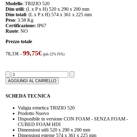
Modello
: TRIZIO 520
Dim utili
: (L x P x H) 520 x 290 x 200 mm
Dim totali
: (L x P x H) 574 x 361 x 225 mm
Peso
: 3.58 Kg
Certificazione:
IP67
Ruote
: NO
Prezzo totale
Fascia
99,75
€
78,33
€
-
(più 22% IVA)
di
prezzo:
da
TRIZIO
78,33€
520
a
AGGIUNGI AL CARRELLO
quantità
99,75€
SCHEDA TECNICA
Valigia ermetica TRIZIO 520
Prodotto Nuovo
Disponibile in versione CON FOAM - SENZA FOAM -
CUBED FOAM HDI
Dimensioni utili 520 x 290 x 200 mm
Dimensioni esterne 574 x 361 x 225 mm