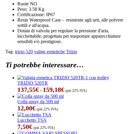
Ruote NO
Peso: 3.58 Kg
Certificazione: IP67
Resin Waterproof Case - resistente agli urti, alle polvere
sottili e all'acqua.
Dotata di valvola per regolare la pressione d'aria,
lucchettabile, progettata per trasportare apparecchiature
sensibili e/o prestigiose.
Tag:
trizio 520
valige ermetiche Trizio
Ti potrebbe interessare…
TRIZIO 520TR
Fascia
137,55
€
159,18
€
-
(più 22% IVA)
di
prezzo:
Colla spray da 500 ml
da
12,00
€
(più 22% IVA)
137,55€
a
Lucchetto TSA
159,18€
7,50
€
(più 22% IVA)