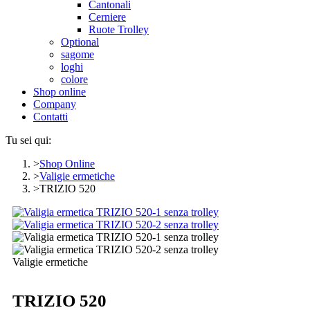
Cantonali
Cerniere
Ruote Trolley
Optional
sagome
loghi
colore
Shop online
Company
Contatti
Tu sei qui:
Shop Online
Valigie ermetiche
TRIZIO 520
Valigie ermetiche
TRIZIO 520