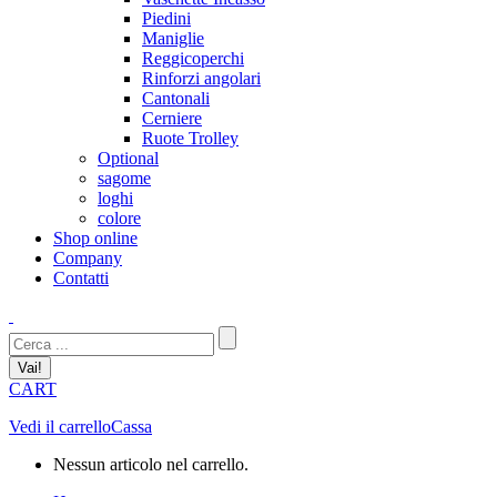
Piedini
Maniglie
Reggicoperchi
Rinforzi angolari
Cantonali
Cerniere
Ruote Trolley
Optional
sagome
loghi
colore
Shop online
Company
Contatti
Cerca:
CART
Vedi il carrello
Cassa
Nessun articolo nel carrello.