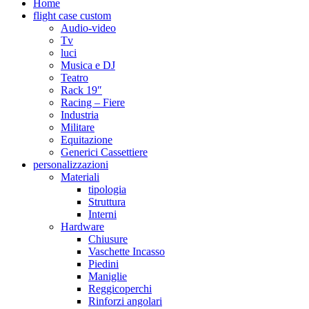
Home
flight case custom
Audio-video
Tv
luci
Musica e DJ
Teatro
Rack 19″
Racing – Fiere
Industria
Militare
Equitazione
Generici Cassettiere
personalizzazioni
Materiali
tipologia
Struttura
Interni
Hardware
Chiusure
Vaschette Incasso
Piedini
Maniglie
Reggicoperchi
Rinforzi angolari