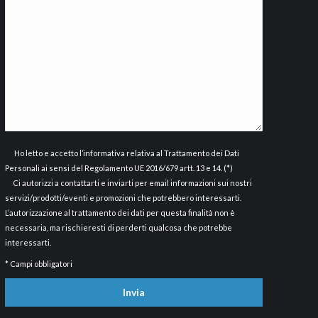
Ho letto e accetto
l’informativa
relativa al Trattamento dei Dati
Personali ai sensi del Regolamento UE 2016/679 artt. 13 e 14. (*)
Ci autorizzi a contattarti e inviarti per email informazioni sui nostri
servizi/prodotti/eventi e promozioni che potrebbero interessarti.
L’autorizzazione al trattamento dei dati per questa finalità non è
necessaria, ma rischieresti di perderti qualcosa che potrebbe
interessarti.
* Campi obbligatori