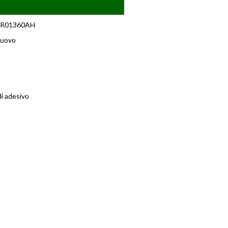
R01360AH
uovo
di adesivo