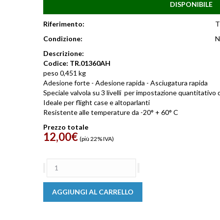
DISPONIBILE
Riferimento:
T
Condizione:
N
Descrizione:
Codice: TR.01360AH
peso 0,451 kg
Adesione forte - Adesione rapida - Asciugatura rapida
Speciale valvola su 3 livelli per impostazione quantitativo 
Ideale per flight case e altoparlanti
Resistente alle temperature da -20° + 60° C
Prezzo totale
12,00
€
(più 22% IVA)
Colla
spray
da
AGGIUNGI AL CARRELLO
500
ml
quantità