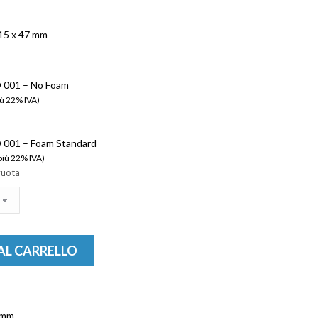
15 x 47 mm
 001 – No Foam
iù 22% IVA)
 001 – Foam Standard
più 22% IVA)
vuota
AL CARRELLO
7 mm