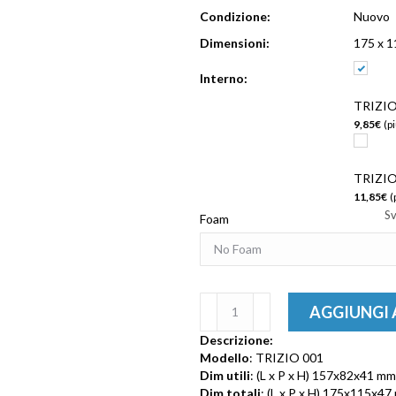
Condizione:
Nuovo
Dimensioni:
175 x 1
Interno:
TRIZIO
9,85
€
(p
TRIZIO
11,85
€
(
S
Foam
TRIZIO
AGGIUNGI 
001
quantità
Descrizione:
Modello
: TRIZIO 001
Dim utili
: (L x P x H) 157x82x41 mm
Dim totali
: (L x P x H) 175x115x4