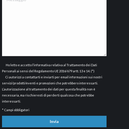
Ho letto e accetto
l’informativa
relativa al Trattamento dei Dati
Personali ai sensi del Regolamento UE 2016/679 artt. 13 e 14. (*)
Ci autorizzi a contattarti e inviarti per email informazioni sui nostri
servizi/prodotti/eventi e promozioni che potrebbero interessarti.
L’autorizzazione al trattamento dei dati per questa finalità non è
necessaria, ma rischieresti di perderti qualcosa che potrebbe
interessarti.
* Campi obbligatori