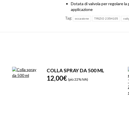
Dotata di valvola per regolare la p
applicazione
Tag:
occasione
TRIZIO 235H105
val
COLLA SPRAY DA 500 ML
12,00
€
(più 22% IVA)