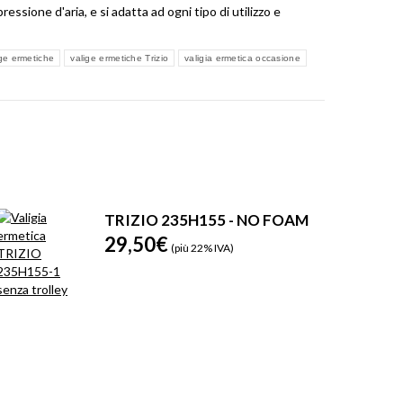
ressione d'aria, e si adatta ad ogni tipo di utilizzo e
ige ermetiche
valige ermetiche Trizio
valigia ermetica occasione
TRIZIO 235H155 - NO FOAM
29,50
€
(più 22% IVA)