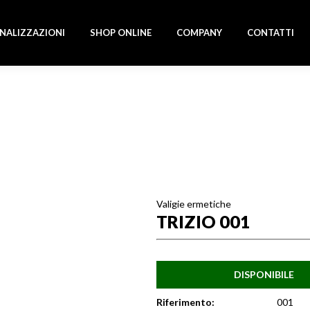
NALIZZAZIONI
SHOP ONLINE
COMPANY
CONTATTI
Valigie ermetiche
TRIZIO 001
9,85
€
DISPONIBILE
Riferimento:
001