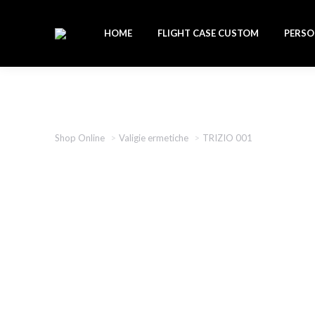
HOME
FLIGHT CASE CUSTOM
PERSO
Tu sei qui:
Shop Online
Valigie ermetiche
TRIZIO 001