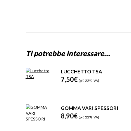
Ti potrebbe interessare…
LUCCHETTO TSA
7,50
€
(più 22% IVA)
GOMMA VARI SPESSORI
8,90
€
(più 22% IVA)