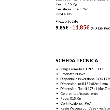
Peso
: 0.15 Kg
Certificazione:
IP67
Ruote
: No
Prezzo totale
11,85
€
FASCIA
9,85
€
-
(PIÙ 22% IVA
DI
PREZZO
DA
9,85€
SCHEDA TECNICA
A
Valigia ermetica TRIZIO 001
11,85€
Prodotto Nuovo
Disponibile in versione CON
Dimensioni utili 157x82x41 mm
Dimensioni Totali 175x115x47 
Colore nero/trasparente
Peso: 015 Kg
Certificazione: IP67
Resin Waterproof Case - resistente