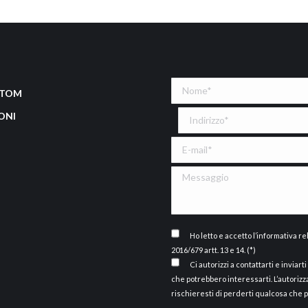
STOM
ONI
Ho letto e accetto
l’informativa
rel
2016/679 artt. 13 e 14. (*)
Ci autorizzi a contattarti e inviar
che potrebbero interessarti. L’autorizz
rischieresti di perderti qualcosa che 