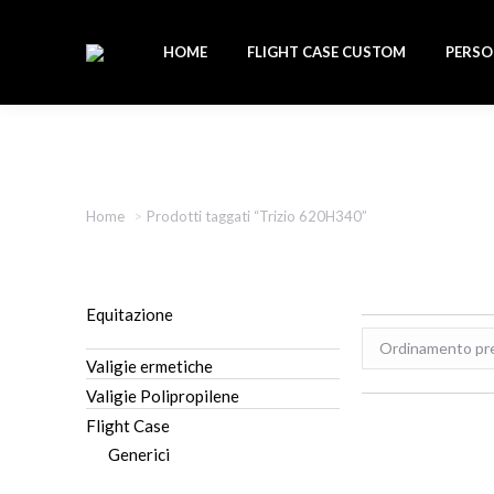
HOME
FLIGHT CASE CUSTOM
PERSO
Tu sei qui:
Home
Prodotti taggati “Trizio 620H340”
Equitazione
Valigie ermetiche
Valigie Polipropilene
Flight Case
Generici