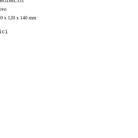
BGDBL331
ovo
0 x 120 x 140 mm
ici