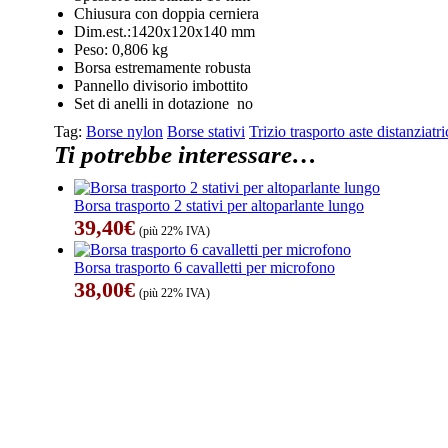
Chiusura con doppia cerniera
Dim.est.:1420x120x140 mm
Peso: 0,806 kg
Borsa estremamente robusta
Pannello divisorio imbottito
Set di anelli in dotazione no
Tag:
Borse nylon
Borse stativi
Trizio trasporto aste distanziatri
Ti potrebbe interessare…
Borsa trasporto 2 stativi per altoparlante lungo
39,40
€
(più 22% IVA)
Borsa trasporto 6 cavalletti per microfono
38,00
€
(più 22% IVA)