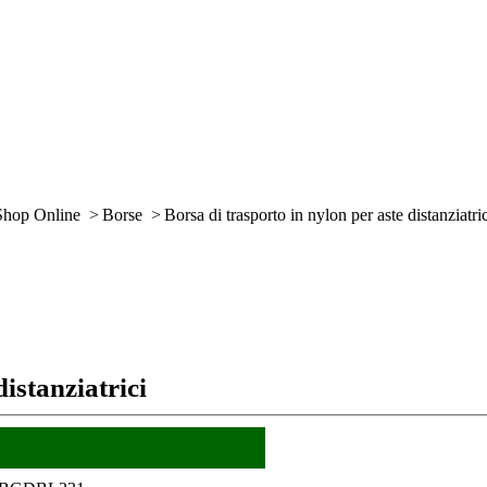
u sei qui:
Shop Online
Borse
Borsa di trasporto in nylon per aste distanziatri
distanziatrici