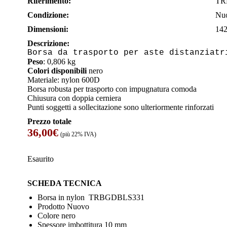
Riferimento:
TR
Condizione:
Nu
Dimensioni:
142
Descrizione:
Borsa da trasporto per aste distanziatr
Peso
: 0,806 kg
Colori disponibili
nero
Materiale: nylon 600D
Borsa robusta per trasporto con impugnatura comoda
Chiusura con doppia cerniera
Punti soggetti a sollecitazione sono ulteriormente rinforzati
Prezzo totale
36,00
€
(più 22% IVA)
Esaurito
SCHEDA TECNICA
Borsa in nylon TRBGDBLS331
Prodotto Nuovo
Colore nero
Spessore imbottitura 10 mm